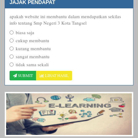
JAJAK PENDAPAT
apakah website ini membantu dalam mendapatkan sekilas
info tentang Smp Negeri 3 Kota Tangsel
biasa saja
cukup membantu
kurang membantu
sangat membantu
tidak sama sekali
SUBMIT
LIHAT HASIL