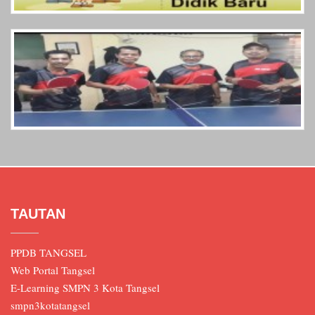
TAUTAN
PPDB TANGSEL
Web Portal Tangsel
E-Learning SMPN 3 Kota Tangsel
smpn3kotatangsel