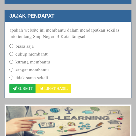
JAJAK PENDAPAT
apakah website ini membantu dalam mendapatkan sekilas
info tentang Smp Negeri 3 Kota Tangsel
biasa saja
cukup membantu
kurang membantu
sangat membantu
tidak sama sekali
SUBMIT
LIHAT HASIL