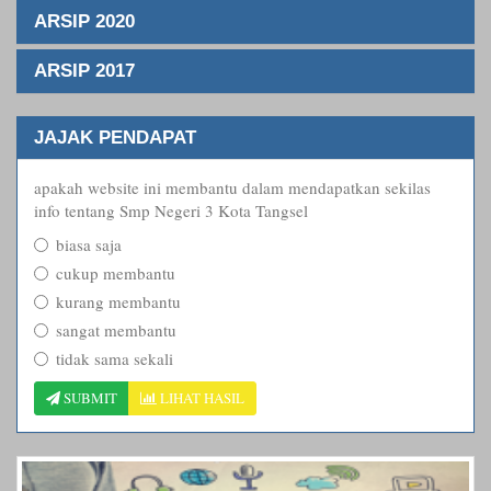
ARSIP 2020
ARSIP 2017
JAJAK PENDAPAT
apakah website ini membantu dalam mendapatkan sekilas
info tentang Smp Negeri 3 Kota Tangsel
biasa saja
cukup membantu
kurang membantu
sangat membantu
tidak sama sekali
SUBMIT
LIHAT HASIL