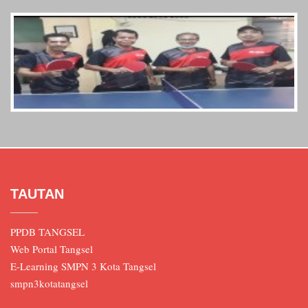
TAUTAN
PPDB TANGSEL
Web Portal Tangsel
E-Learning SMPN 3 Kota Tangsel
smpn3kotatangsel