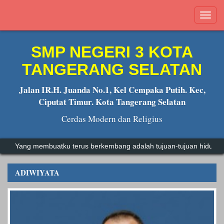
Tog
navi
SMP NEGERI 3 KOTA
TANGERANG SELATAN
Jalan IR.H. Juanda No.1, Kel Cempaka Putih. Kec,
Ciputat Timur. Kota Tangerang Selatan
Cerdas Modern dan Religius
Yang membuatku terus berkembang adalah tujuan-tujuan hidupk
ADIWIYATA